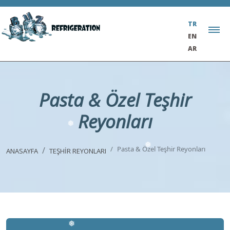
❅
❅
❅
❅
❅
❅
TR
EN
❅
❅
❅
AR
❅
❅
❅
Pasta & Özel Teşhir
Reyonları
Pasta & Özel Teşhir Reyonları
ANASAYFA
TEŞHİR REYONLARI