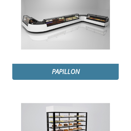
PAPILLON
❅
❅
DETAYLAR