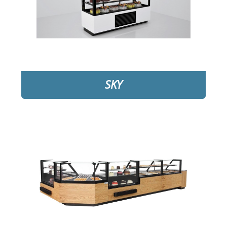
❅
❅
SKY
DETAYLAR