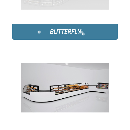
❅
BUTTERFLY
❅
DETAYLAR
❅
❅