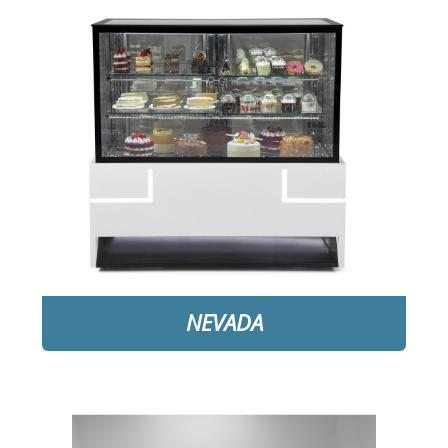
❅
DETAYLAR
❅
❅
❅
NEVADA
❅
DETAYLAR