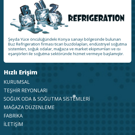
❅
❅
Şeyda Yüce öncülüğündeki Konya sanayi bölgesinde bulunan
Buz Refrigeration firması ticari buzdolapları, endüstriyel soğutma
sistemleri, soğuk odalar, mağaza ve market ekipmanları ve ısı
❅
eşanjörleri ile soğutma sektöründe hizmet vermeye başlamıştır.
Hızlı Erişim
KURUMSAL
TEŞHİR REYONLARI
SOĞUK ODA & SOĞUTMA SİSTEMLERİ
MAĞAZA DÜZENLEME
FABRİKA
İLETİŞİM
❅