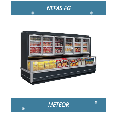
❅
NEFAS FG
❅
DETAYLAR
❅
❅
❅
❅
METEOR