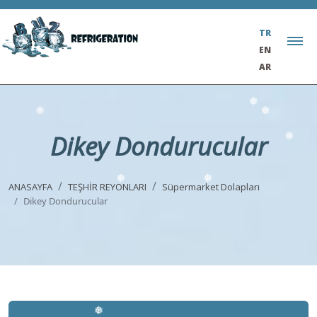
❅
❅
❅
❅
❅
❅
TR
EN
AR
Dikey Dondurucular
ANASAYFA
TEŞHİR REYONLARI
Süpermarket Dolapları
Dikey Dondurucular
❅
❅
❅
❅