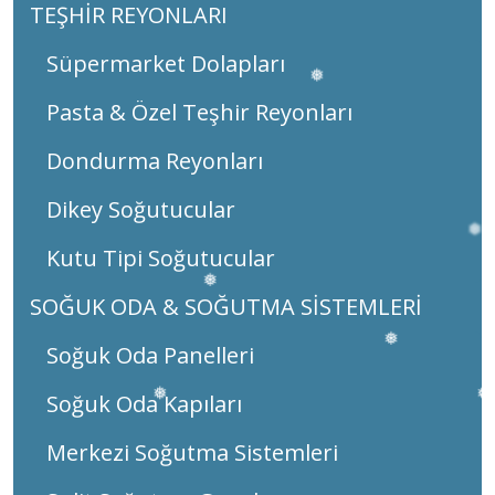
TEŞHİR REYONLARI
Süpermarket Dolapları
Pasta & Özel Teşhir Reyonları
❅
❅
❅
Dondurma Reyonları
Dikey Soğutucular
Kutu Tipi Soğutucular
❅
SOĞUK ODA & SOĞUTMA SİSTEMLERİ
Soğuk Oda Panelleri
❅
Soğuk Oda Kapıları
❅
Merkezi Soğutma Sistemleri