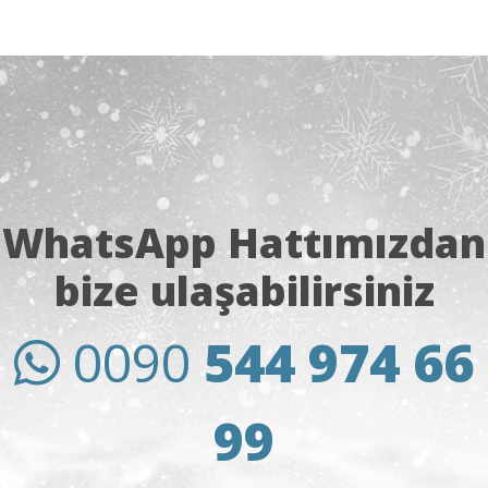
❅
DETAYLAR
❅
❅
WhatsApp Hattımızdan
bize ulaşabilirsiniz
0090
544 974 66
99
❅
❅