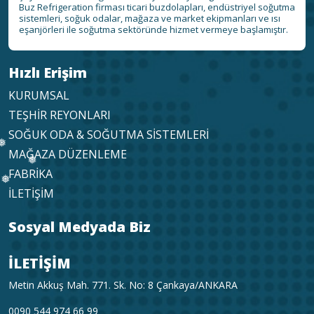
Buz Refrigeration firması ticari buzdolapları, endüstriyel soğutma
sistemleri, soğuk odalar, mağaza ve market ekipmanları ve ısı
eşanjörleri ile soğutma sektöründe hizmet vermeye başlamıştır.
Hızlı Erişim
KURUMSAL
TEŞHİR REYONLARI
SOĞUK ODA & SOĞUTMA SİSTEMLERİ
MAĞAZA DÜZENLEME
FABRİKA
İLETİŞİM
Sosyal Medyada Biz
❅
İLETİŞİM
❅
Metin Akkuş Mah. 771. Sk. No: 8 Çankaya/ANKARA
❅
0090 544 974 66 99